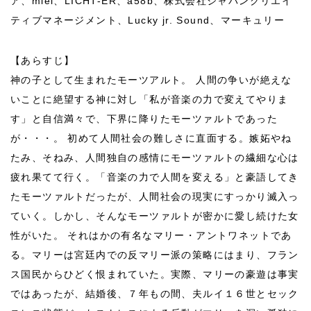
ア、miel、LICHT-ER、a58b、株式会社ジャパンクリエイ
ティブマネージメント、Lucky jr. Sound、マーキュリー
【あらすじ】
神の子として生まれたモーツアルト。 人間の争いが絶えな
いことに絶望する神に対し「私が音楽の力で変えてやりま
す」と自信満々で、下界に降りたモーツァルトであった
が・・・。 初めて人間社会の難しさに直面する。嫉妬やね
たみ、そねみ、人間独自の感情にモーツァルトの繊細な心は
疲れ果てて行く。「音楽の力で人間を変える」と豪語してき
たモーツァルトだったが、人間社会の現実にすっかり滅入っ
ていく。しかし、そんなモーツァルトが密かに愛し続けた女
性がいた。 それはかの有名なマリー・アントワネットであ
る。マリーは宮廷内での反マリー派の策略にはまり、フラン
ス国民からひどく恨まれていた。実際、マリーの豪遊は事実
ではあったが、結婚後、７年もの間、夫ルイ１６世とセック