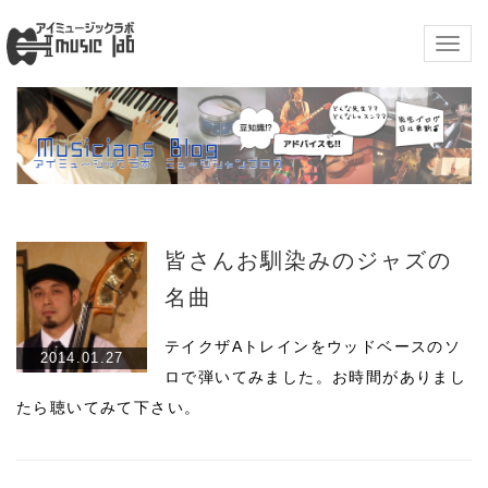
Togg
navig
皆さんお馴染みのジャズの
名曲
テイクザAトレインをウッドベースのソ
2014.01.27
ロで弾いてみました。お時間がありまし
たら聴いてみて下さい。