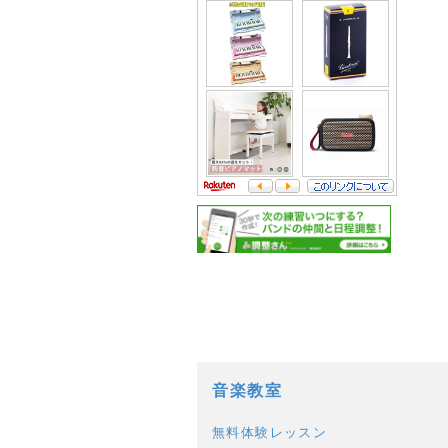
a:5497 t:1 y:1
音楽教室
無料体験レッスン