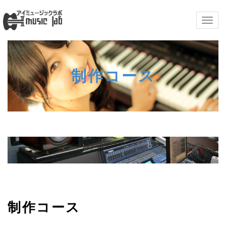
Togg
navig
制作コース
制作コース