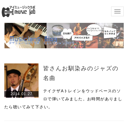
Togg
navig
皆さんお馴染みのジャズの
名曲
テイクザAトレインをウッドベースのソ
2014.01.27
ロで弾いてみました。お時間がありまし
たら聴いてみて下さい。