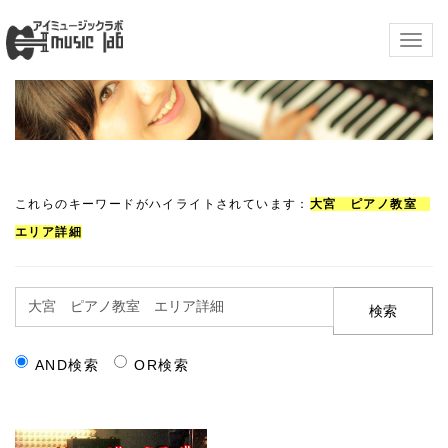
Togg
navig
これらのキーワードがハイライトされています：
大宮 ピアノ教室
エリア詳細
AND検索
OR検索