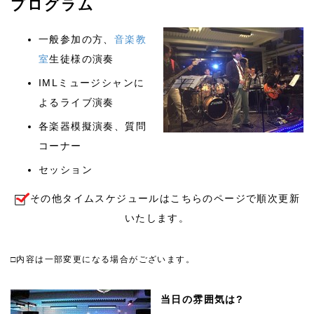
プログラム
一般参加の方、
音楽教
室
生徒様の演奏
IMLミュージシャンに
よるライブ演奏
各楽器模擬演奏、質問
コーナー
セッション
その他タイムスケジュールはこちらのページで順次更新
いたします。
□内容は一部変更になる場合がございます。
当日の雰囲気は?