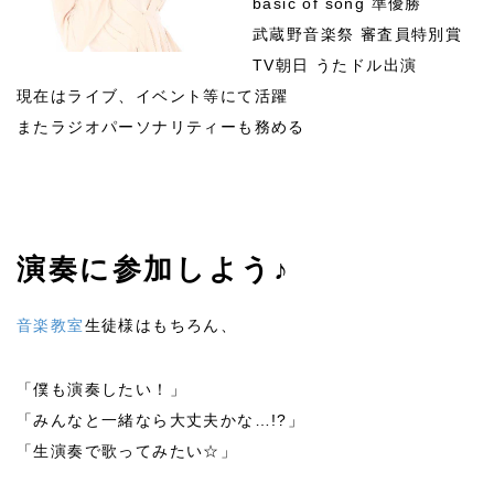
basic of song 準優勝
武蔵野⾳楽祭 審査員特別賞
TV朝⽇ うたドル出演
現在はライブ、イベント等にて活躍
またラジオパーソナリティーも務める
演奏に参加しよう♪
音楽教室
生徒様はもちろん、
「僕も演奏したい！」
「みんなと一緒なら大丈夫かな…!?」
「生演奏で歌ってみたい☆」