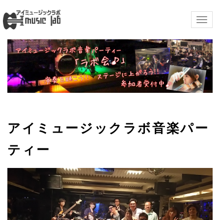
Togg
navig
アイミュージックラボ音楽パー
ティー