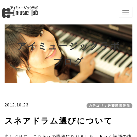
Togg
navig
アイミュージックラボ
ブログ
2012.10.23
カテゴリ：佐藤隆博先生
スネアドラム選びについて
久しぶりに、こちらへの寄稿になりました、ドラム講師の佐